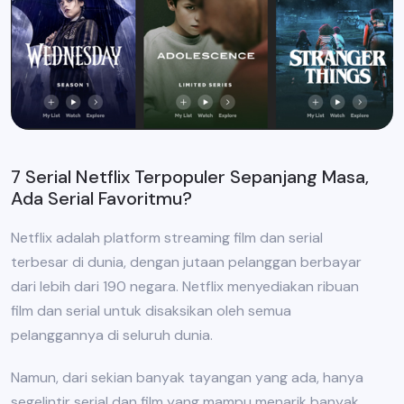
7 Serial Netflix Terpopuler Sepanjang Masa,
Ada Serial Favoritmu?
Netflix adalah platform streaming film dan serial
terbesar di dunia, dengan jutaan pelanggan berbayar
dari lebih dari 190 negara. Netflix menyediakan ribuan
film dan serial untuk disaksikan oleh semua
pelanggannya di seluruh dunia.
Namun, dari sekian banyak tayangan yang ada, hanya
segelintir serial dan film yang mampu menarik banyak