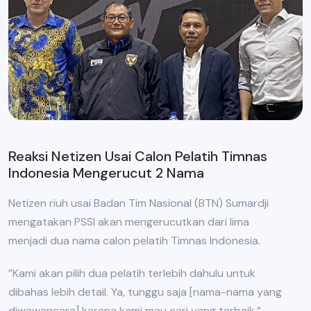
Reaksi Netizen Usai Calon Pelatih Timnas
Indonesia Mengerucut 2 Nama
Netizen riuh usai Badan Tim Nasional (BTN) Sumardji
mengatakan PSSI akan mengerucutkan dari lima
menjadi dua nama calon pelatih Timnas Indonesia.
”Kami akan pilih dua pelatih terlebih dahulu untuk
dibahas lebih detail. Ya, tunggu saja [nama-nama yang
diwawancara] karena kami mau cari yang terbaik,”